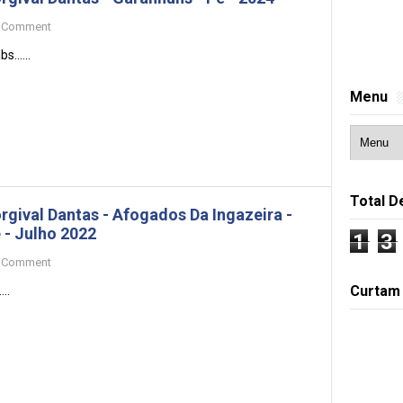
Comment
s......
Menu
Total D
rgival Dantas - Afogados Da Ingazeira -
 - Julho 2022
1
3
Comment
Curtam
...