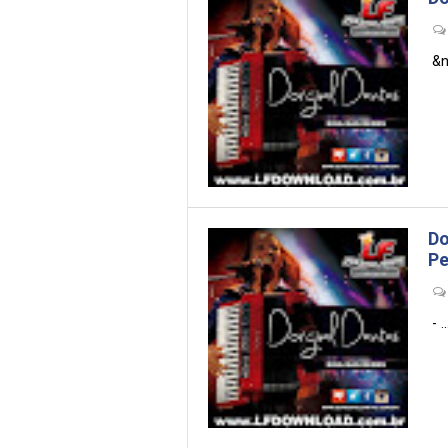
&nb
Do
Pe
- ...