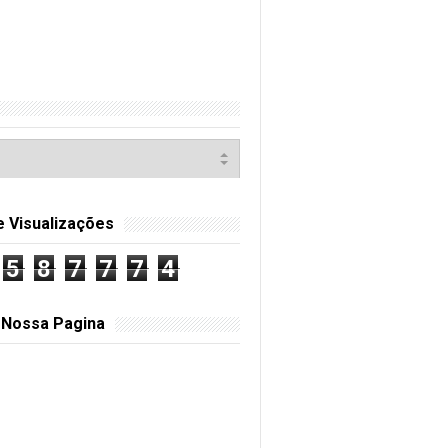
e Visualizações
5
8
7
7
7
4
 Nossa Pagina