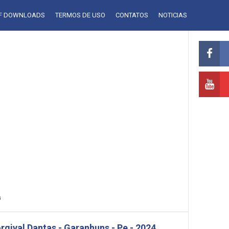
LF DOWNLOADS
TERMOS DE USO
CONTATOS
NOTICIAS
s
rgival Dantas - Garanhuns - Pe - 2024