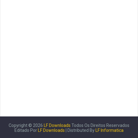
Copyright ©
2026
LF Downloads
Todos Os Direitos Reservados
Editado Por
LF Downloads
| Distributed By
LF Informatica