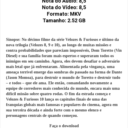
Nota do Áudio: 8,5
Nota do Vídeo: 8,5
Formato: MKV
Tamanho: 2.52 GB
Sinopse:
No décimo filme da série Velozes & Furiosos e último da
nova trilogia (Velozes 8, 9 e 10), ao longo de muitas missões e
contra probabilidades que pareciam impossíveis, Dom Toretto (Vin
Diesel) e sua família foram mais espertos e superaram todos os
inimigos em seu caminho. Agora, eles devem desafiar o adversário
mais letal que já enfrentaram. Alimentada pela vingança, uma
ameaça terrível emerge das sombras do passado na forma de Dante
(Jason Momoa), para destruir o mundo de Toretto e destruir tudo
– e todos – que ele ama. Ele então, comandando novamente a
equipe de corredores mais conhecida do mundo, encara mais uma
difícil missão sobre quatro rodas. O fim da estrada começa e
Velozes & Furiosos 10 lança os capítulos finais de uma das
franquias globais mais famosas e populares do cinema, agora em
sua terceira década e ainda forte com o mesmo elenco e
personagens centrais de quando começou.
Faça o download