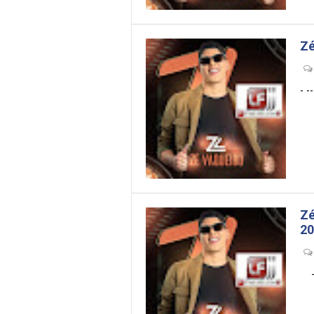
Zé
- ---
Zé
20
- -