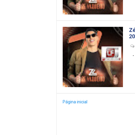
Zé
20
- --
Página inicial