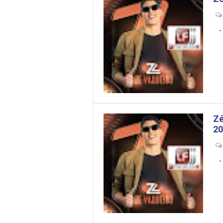
- --
Zé
20
- --