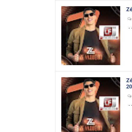
Zé
- --
Zé
20
- --