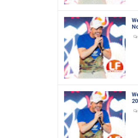
We
N
- 
We
20
- 