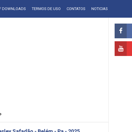
LF DOWNLOADS
TERMOS DE USO
CONTATOS
NOTICIAS
o
sley Safadão - Belém - Pa - 2025