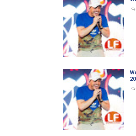
.
We
20
-