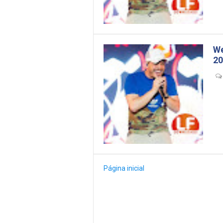
We
20
- 
Página inicial