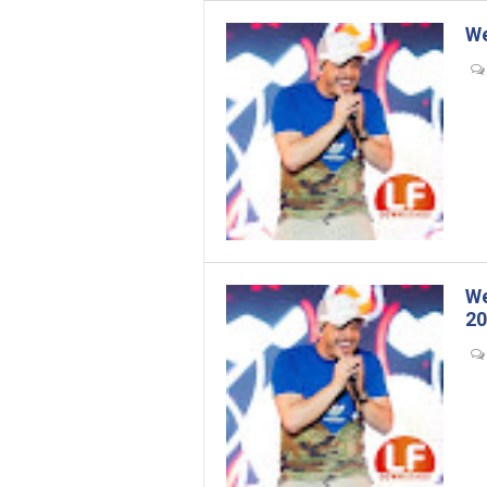
We
- 
We
20
- 