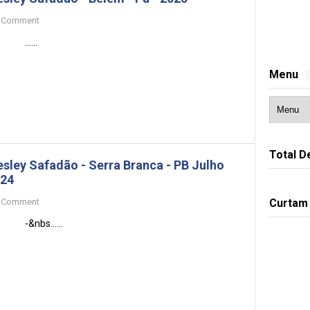
Comment
.....
Menu
Total D
sley Safadão - Serra Branca - PB Julho
24
Comment
Curtam
&nbs......