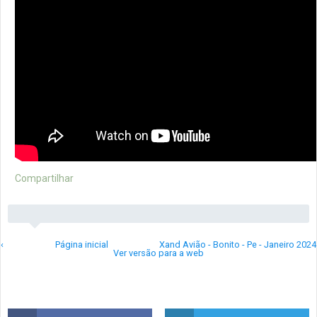
Compartilhar
‹
Página inicial
Xand Avião - Bonito - Pe - Janeiro 2024
Ver versão para a web