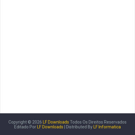
Copyright ©
2026
LF Downloads
Todos Os Direitos Reservados
Editado Por
LF Downloads
| Distributed By
LF Informatica