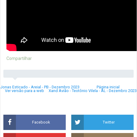
Compartilhar
Jonas Esticado - Areial - PB - Dezembro 2023
Página inicial
Ver versão para a web
Xand Avião - Teotônio Vilela - AL - Dezembro 2023
Facebook
Twitter