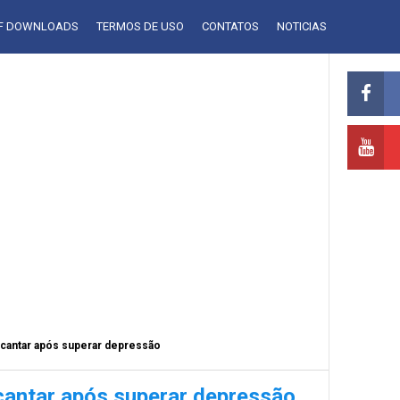
LF DOWNLOADS
TERMOS DE USO
CONTATOS
NOTICIAS
a cantar após superar depressão
 cantar após superar depressão