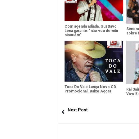
Com agenda adiada, Gusttavo
Simon
Lima garante: "não vou demitir
sobre f
ninguém"
detalh
Toca Do Vale Lança Novo CD
Rai Sa
Promocional. Baixe Agora
Vivo E
Next Post