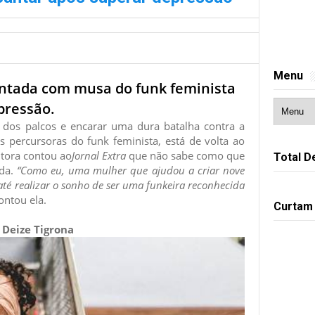
Menu
pontada com musa do funk feminista
pressão.
e dos palcos e encarar uma dura batalha contra a
 percursoras do funk feminista, está de volta ao
ntora contou ao
Jornal Extra
que não sabe como que
Total D
ida.
“Como eu, uma mulher que ajudou a criar nove
 até realizar o sonho de ser uma funkeira reconhecida
contou ela.
Curtam
Deize Tigrona