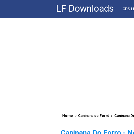
LF Downloads
CDS 
Home
Caninana do Forró
Caninana Do
Caninana Do Forro - N