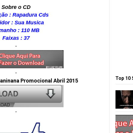
Sobre o CD
ção : Rapadura Cds
idor : Sua Musica
manho : 110 MB
Faixas : 37
-
-
Top 10
ninana Promocional Abril 2015
-