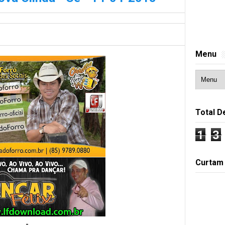
Menu
Total D
1
3
Curtam
-