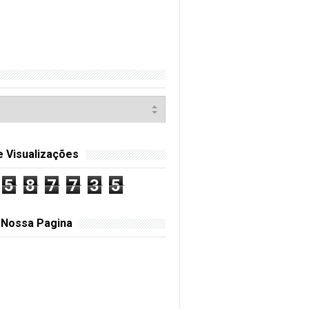
e Visualizações
5
8
7
7
3
5
 Nossa Pagina