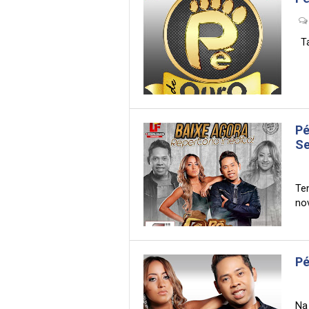
Ta
Pé
S
Te
nov
Pé
Na