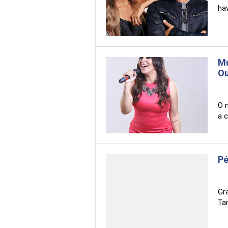
hav
Mu
O
O 
a c
Pé
Gr
Tam