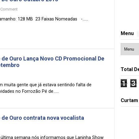
Comment
manho: 128 MB 23 Faixas Nomeadas -......
Menu
 de Ouro Lança Novo CD Promocional De
etembro
Total D
1
3
m muita gente que já estava sentindo falta de
idades no Forrozão Pé de......
Curtam
 de Ouro contrata nova vocalista
 última semana nós informamos que Laninha Show