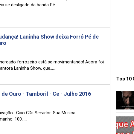
ia se desligado da banda Pé......
dança! Laninha Show deixa Forró Pé de
uro
mercado forrozeiro está se movimentando! Agora foi
antora Laninha Show, que......
Top 10
 de Ouro - Tamboril - Ce - Julho 2016
avação : Caio CDs Servidor: Sua Musica
anho: 100......