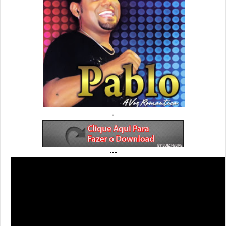
-
---