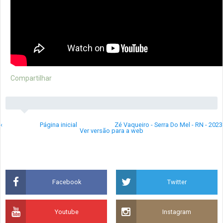
Compartilhar
‹
Página inicial
Zé Vaqueiro - Serra Do Mel - RN - 2023
Ver versão para a web
Facebook
Twitter
Youtube
Instagram