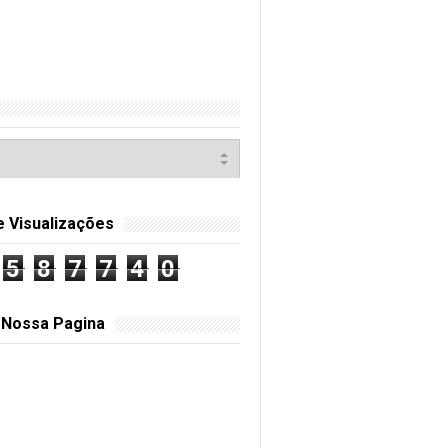
e Visualizações
5
8
7
7
4
0
 Nossa Pagina