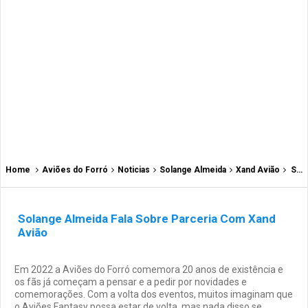
Home
Aviões do Forró
Noticias
Solange Almeida
Xand Avião
Solange Almeida Fala Sobre Parceria Com Xand Avião
Solange Almeida Fala Sobre Parceria Com Xand
Avião
Em 2022 a Aviões do Forró comemora 20 anos de existência e
os fãs já começam a pensar e a pedir por novidades e
comemorações. Com a volta dos eventos, muitos imaginam que
o Aviões Fantasy possa estar de volta, mas nada disso se