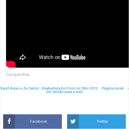
Compartilhar
Xand Aviao e Ze Cantor - Reabertura Do Forro no Sitio 2012
Página inicial
›
Ver versão para a web
Facebook
Twitter