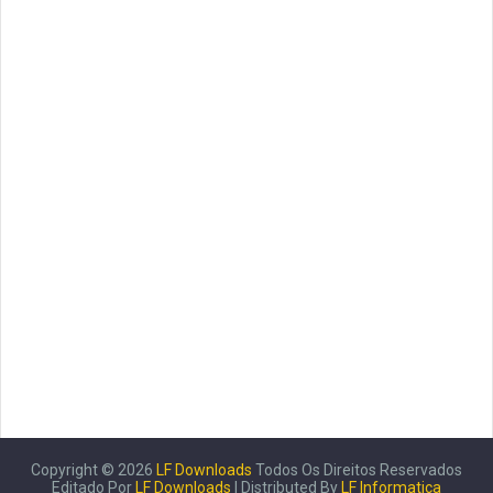
Copyright ©
2026
LF Downloads
Todos Os Direitos Reservados
Editado Por
LF Downloads
| Distributed By
LF Informatica