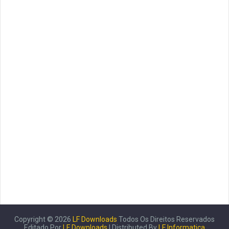
Copyright ©
2026
LF Downloads
Todos Os Direitos Reservados
Editado Por
LF Downloads
| Distributed By
LF Informatica