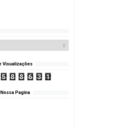
e Visualizações
5
8
8
6
3
1
 Nossa Pagina