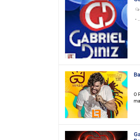
- ...
Ba
O R
mai
Ga