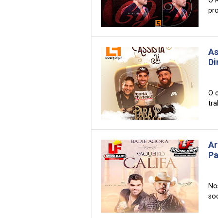
O 
pro
As
Di
O 
tra
Ar
Pa
Nos
soc