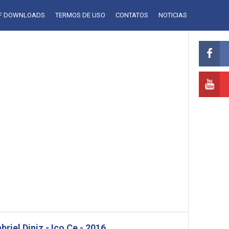
LF DOWNLOADS
TERMOS DE USO
CONTATOS
NOTICIAS
briel Diniz - Ico Ce - 2016