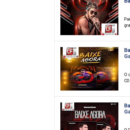
Ba
Pa
gra
Ba
Ga
O 
CD 
Ba
Ga